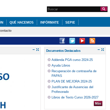
Search this site
Formulario de
búsqueda
ÓN
QUÉ HACEMOS
INFÓRMATE
SEPIE
ontacto
DE RENOVACIÓN DE LA DIRECCIÓN DEL IESO ÍTACA
Documentos Destacados
Addenda PGA curso 2024-25
Ayuda Libros
Recuperación de contraseña de
PAPAS
PLAN DE MEJORA 2024-25
Justificante de Ausencias del
Profesorado
Libros de Texto Curso 2026-2027
Más