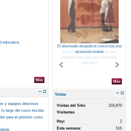
ad educativa
El alumnado despide el curso con una
El Ítaca recibe la visita del delegado
provincial de Educación en una
actuación teatral
jornada clave para su comunidad
educativa
Más
Más
Visitas
es y equipos directivos
Visitas del Sitio
233,870
lo largo del curso escolar
Visitantes
olar para el próximo curso
Hoy:
2
Esta semana:
515
adoras