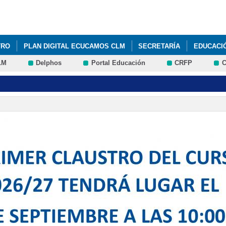
Pasar al
contenido
principal
TRO
PLAN DIGITAL ECUCAMOS CLM
SECRETARÍA
EDUCACI
LM
Delphos
Portal Educación
CRFP
C
, PROTAGONISTA DEL TORNEO DEPORTIVO NAVIDEÑO
PROYECTO 