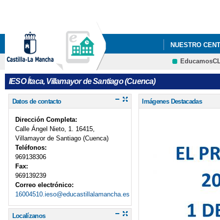
NUESTRO CEN
EducamosC
EL PINFUVOTE
IESO Ítaca, Villamayor de Santiago (Cuenca)
Datos de contacto
Imágenes Destacadas
Dirección Completa:
Calle Ángel Nieto, 1. 16415,
Villamayor de Santiago (Cuenca)
Teléfonos:
969138306
Fax:
969139239
Correo electrónico:
16004510.ieso@educastillalamancha.es
Localízanos