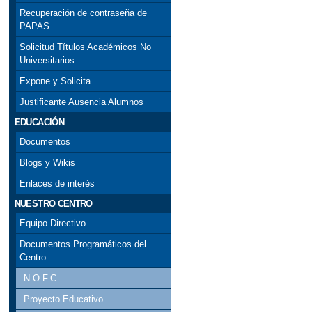
Recuperación de contraseña de
PAPAS
Solicitud Títulos Académicos No
Universitarios
Expone y Solicita
Justificante Ausencia Alumnos
EDUCACIÓN
Documentos
Blogs y Wikis
Enlaces de interés
NUESTRO CENTRO
Equipo Directivo
Documentos Programáticos del
Centro
N.O.F.C
Proyecto Educativo