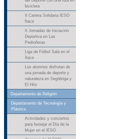
del Deporte con una ruta en
bicicleta
II Carrera Solidaria IESO
Ítaca
II Jornadas de Iniciación
Deportiva en Las
Pedroñeras
Liga de Fútbol Sala en el
Ítaca
Los alumnos disfrutan de
una jornada de deporte y
naturaleza en Segóbriga y
El Hito
Departamento de Religión
Departamento de Tecnología y
Plástica
Actividades y conciertos
para festejar el Día de la
Mujer en el IESO