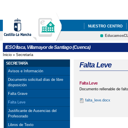
Pa
co
pri
NUESTRO CENTRO
EducamosC
QUÉ HACEMOS
I
IESO Ítaca, Villamayor de Santiago (Cuenca)
EL PINFUVOTE, PRO
Inicio
»
Secretaría
Se encuentra usted aquí
PROYECTO DE RENOVA
Falta Leve
SECRETARÍA
Avisos e Información
Documento solicitud días de libre
Falta Leve
disposición
Documento rellenable de falt
Falta Grave
falta_leve.docx
Falta Leve
Justificante de Ausencias del
Profesorado
Libros de Texto