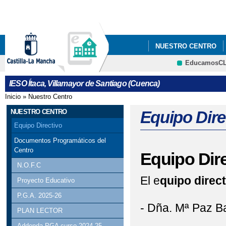
Pa
co
pri
NUESTRO CENTRO
EducamosC
QUÉ HACEMOS
I
IESO Ítaca, Villamayor de Santiago (Cuenca)
EL PINFUVOTE, PRO
Inicio
»
Nuestro Centro
Se encuentra usted aquí
PROYECTO DE RENOVA
NUESTRO CENTRO
Equipo Dire
Equipo Directivo
Documentos Programáticos del
Centro
Equipo Dire
N.O.F.C
El e
quipo direct
Proyecto Educativo
P.G.A. 2025-26
- Dña. Mª Paz Ba
PLAN LECTOR
Addenda PGA curso 2024-25