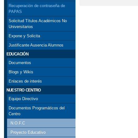
Recuperación de contraseña de
PAPAS
Solicitud Títulos Académicos No
Universitarios
Expone y Solicita
Justificante Ausencia Alumnos
EDUCACIÓN
Documentos
Blogs y Wikis
Enlaces de interés
NUESTRO CENTRO
Equipo Directivo
Documentos Programáticos del
Centro
N.O.F.C
Proyecto Educativo