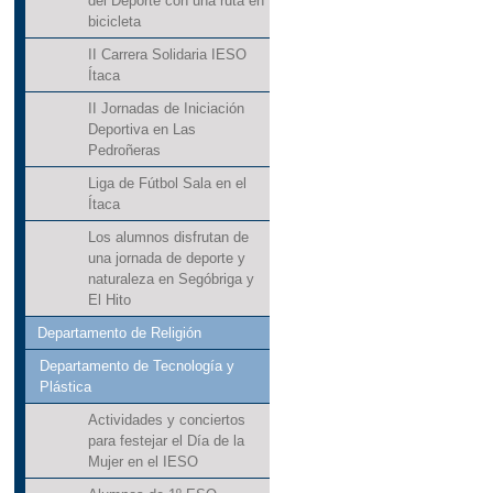
del Deporte con una ruta en
bicicleta
II Carrera Solidaria IESO
Ítaca
II Jornadas de Iniciación
Deportiva en Las
Pedroñeras
Liga de Fútbol Sala en el
Ítaca
Los alumnos disfrutan de
una jornada de deporte y
naturaleza en Segóbriga y
El Hito
Departamento de Religión
Departamento de Tecnología y
Plástica
Actividades y conciertos
para festejar el Día de la
Mujer en el IESO