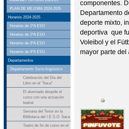
componentes. De
PLAN DE MEJORA 2024-2025
Departamento de
Horarios 2024-2025
deporte mixto, in
Horarios de 1ºA ESO
deportiva que fu
Horarios de 2ºA ESO
Voleibol y el Fút
Horarios de 3ºA ESO
mayor parte del
Horarios de 4ºA ESO
Departamentos
Departamento Socio-lingüístico
Celebración del Día del
Libro en el "Ítaca"
El alumnado despide el
curso con una actuación
teatral
Semana del Terror en la
Biblioteca del I.E.S.O. Ítaca
Teatro de fin de curso en el