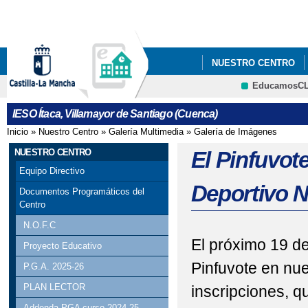
Pa
co
pri
NUESTRO CENTRO
EducamosC
QUÉ HACEMOS
I
IESO Ítaca, Villamayor de Santiago (Cuenca)
EL PINFUVOTE, PRO
Inicio
»
Nuestro Centro
»
Galería Multimedia
»
Galería de Imágenes
Se encuentra usted aquí
PROYECTO DE RENOVA
NUESTRO CENTRO
El Pinfuvot
Equipo Directivo
Deportivo 
Documentos Programáticos del
Centro
N.O.F.C
El próximo 19 de
Proyecto Educativo
Pinfuvote en nue
P.G.A. 2025-26
PLAN LECTOR
inscripciones, q
Addenda PGA curso 2024-25