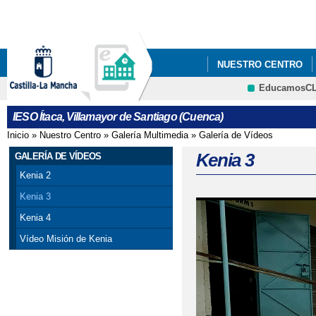
Pa
co
pri
NUESTRO CENTRO
EducamosC
QUÉ HACEMOS
I
IESO Ítaca, Villamayor de Santiago (Cuenca)
EL PINFUVOTE, PRO
Inicio
»
Nuestro Centro
»
Galería Multimedia
»
Galería de Vídeos
Se encuentra usted aquí
PROYECTO DE RENOVA
Kenia 3
GALERÍA DE VÍDEOS
Kenia 2
Kenia 3
Kenia 4
Vídeo Misión de Kenia